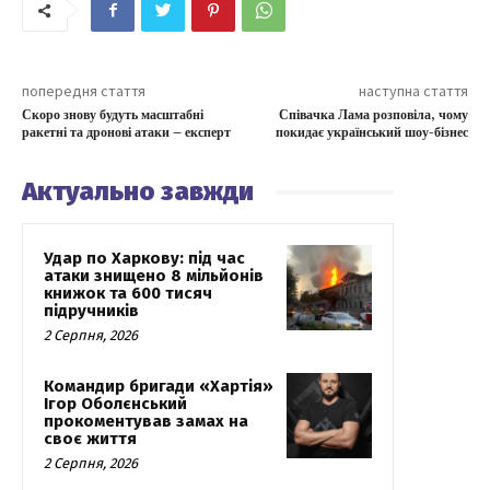
попередня стаття
наступна стаття
Скоро знову будуть масштабні
Співачка Лама розповіла, чому
ракетні та дронові атаки – експерт
покидає український шоу-бізнес
Актуально завжди
Удар по Харкову: під час
атаки знищено 8 мільйонів
книжок та 600 тисяч
підручників
2 Серпня, 2026
Командир бригади «Хартія»
Ігор Оболєнський
прокоментував замах на
своє життя
2 Серпня, 2026