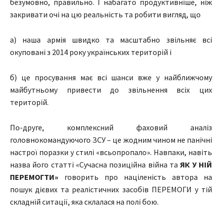
безумовно, правильно. І набагато продуктивніше, ніж
закривати очі на цю реальність та робити вигляд, що
а) наша армія швидко та масштабно звільняє всі
окуповані з 2014 року українських територій і
б) це просування має всі шанси вже у найближчому
майбутньому привести до звільнення всіх цих
територій.
По-друге, комплексний фаховий аналіз
головнокомандуючого ЗСУ – це жодним чином не панічні
настрої поразки у стилі «всьопропало». Навпаки, навіть
назва його статті «Сучасна позиційна війна та
ЯК У НІЙ
ПЕРЕМОГТИ»
говорить про націленість автора на
пошук дієвих та реалістичних засобів ПЕРЕМОГИ у тій
складній ситації, яка склалася на полі бою.