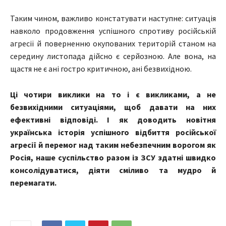
Таким чином, важливо констатувати наступне: ситуація
навколо продовження успішного спротиву російській
агресії й поверненню окупованих територій станом на
середину листопада дійсно є серйозною. Але вона, на
щастя не є ані гостро критичною, ані безвихідною.
Ці чотири виклики на то і є викликами, а не
безвихідними ситуаціями, щоб давати на них
ефективні відповіді. І як доводить новітня
українська історія успішного відбиття російської
агресії й перемог над таким небезпечним ворогом як
Росія, наше суспільство разом із ЗСУ здатні швидко
консолідуватися, діяти сміливо та мудро й
перемагати.