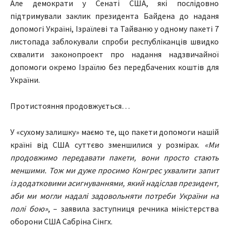
Але демократи у Сенаті США, які послідовно
підтримували заклик президента Байдена до наданя
допомогі Україні, Ізраїлеві та Тайваню у одному пакеті 7
листопада заблокували спроби республіканців швидко
схвалити законопроект про надання надзвичайної
допомоги окремо Ізраїлю без передбачених коштів для
України.
Протистояння продовжується…
У «сухому залишку» маємо те, що пакети допомоги нашій
країні від США суттєво зменшилися у розмірах.
«Ми
продовжимо передавати пакети, вони просто стають
меншими. Тож ми дуже просимо Конгрес ухвалити запит
із додатковими асигнуваннями, який надіслав президент,
аби ми могли надалі задовольняти потреби України на
полі бою»
, – заявила заступниця речника міністерства
оборони США Сабріна Сінгх.