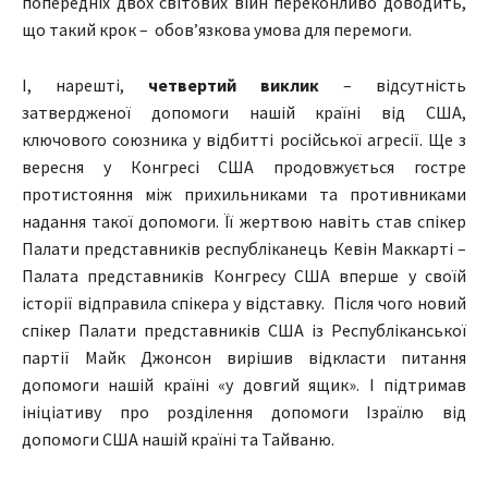
попередніх двох світових війн переконливо доводить,
що такий крок –
обов’язкова умова для перемоги.
І, нарешті,
четвертий виклик
– відсутність
затвердженої допомоги нашій країні від США,
ключового союзника у відбитті російської агресії. Ще з
вересня у Конгресі США продовжується гостре
протистояння між прихильниками та противниками
надання такої допомоги. Її жертвою навіть став спікер
Палати представників республіканець Кевін Маккарті ­–
Палата представників Конгресу США вперше у своїй
історії відправила спікера у відставку.
Після чого новий
спікер Палати представників США із Республіканської
партії Майк Джонсон вирішив відкласти питання
допомоги нашій країні «у довгий ящик». І підтримав
ініціативу про розділення допомоги Ізраїлю від
допомоги США нашій країні та Тайваню.