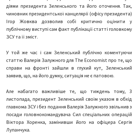
діями президента Зеленського та його оточення. Так,
чиновник президентської канцелярії (офісу президента)
Ігор Жовква дозволив собі
критично оцінити
у
публічному виступі сам факт публікації статті головкому
ЗСУ та її зміст.
У той же час і сам Зеленський публічно коментуючи
статтю Валерія Залужного для
The Economist
про те, що
справи на фронті зайшли в глухий кут, Зеленський
заявив, що, на його думку, ситуація не є патовою.
Але набагато важливіше те, що тиждень тому, 3
листопада, президент Зеленський своїм указом в обхід
главкома ЗСУ і без подання Валерія Залужного звільнив з
посади головнокомандувача Сил спеціальних операцій
Віктора Хоренка, замінивши його на офіцера Сергія
Лупанчука.