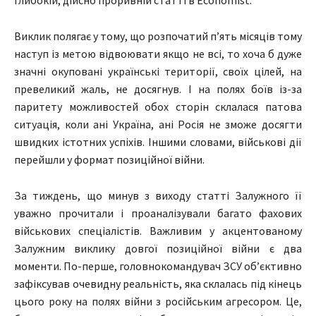
глибокій, дійсно
проривній статті
в
Economist
.
Виклик полягає у тому, що розпочатий п’ять місяців тому
наступ із метою відвоювати якщо не всі, то хоча б дуже
значні окуповані українські території, своїх цілей, на
превеликий жаль, не досягнув.
І на полях боїв із-за
паритету можливостей обох сторін склалася патова
ситуація, коли ані Україна, ані Росія не зможе досягти
швидких істотних успіхів. Іншими словами, військові дії
перейшли у формат позиційної війни.
За тиждень, що минув з виходу статті Залужного її
уважно прочитали і проаналізували багато фахових
військових спеціалістів. Важливим у акцентованому
Залужним виклику довгої позиційної війни є два
моменти. По-перше, головнокомандувач ЗСУ об’єктивно
зафіксував очевидну реальність, яка склалась під кінець
цього року на полях війни з російським агресором. Це,