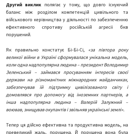
Другий виклик
полягає у тому, що довго існуючий
баланс між розділом компетенцій цивільного та
військового керівництва у діяльності по забезпеченню
ефективного спротиву російській агресії бкв
порушений.
Як правильно
констатує
Бі-Бі-Сі,
«за півтора року
великої війни в Україні сформувалася унікальна модель,
коли одна надпопулярна людина – президент Володимир
Зеленський – займався просуванням інтересів своєї
держави на різноманітних міжнародних майданчиках,
забезпечував їй підтримку цивілізованого світу і
домовлявся про допомогу від іноземних партнерів, а
інша надпопулярна людина – Валерій Залужний –
воював, знищував окупантів і звільняв українські землі».
Тепер ця дійсно ефективна та продуктивна модель, на
превеликий жаль, порушена. Й порушена вона була