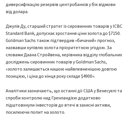
диверсифікацію резервів центробанків у бік відмови
від долара.
Джулія Ду, старший стратег із сировинних товарів у ICBC
Standard Bank, допускає зростання ціни золота до $7150.
Goldman Sachs також підтвердив «бичачий» прогноз,
назвавши купівлю золота пріоритетною угодою. За
словами Даана Стройвена, керівника відділу глобальних
досліджень сировинних товарів у Goldman Sachs,
«золото залишається нашою найвпевненішою довгою
позицією, і ціна до кінця року складе $4900».
Аналітики зазначають, що останні дії США у Венесуелі та
спроби контролю над Гренландією додатково
підштовхнули інвесторів до втечі в захисні активи,
посилюючи попит на золото.