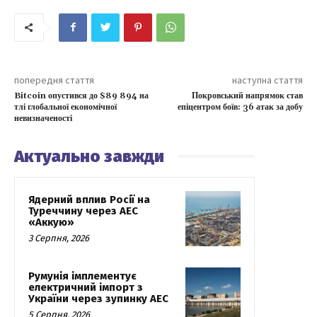
попередня стаття
наступна стаття
Bitcoin опустився до $89 894 на
Покровський напрямок став
тлі глобальної економічної
епіцентром боїв: 36 атак за добу
невизначеності
Актуально завжди
Ядерний вплив Росії на
Туреччину через АЕС
«Аккую»
3 Серпня, 2026
Румунія імплементує
електричний імпорт з
України через зупинку АЕС
5 Серпня, 2026