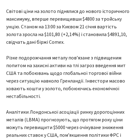
Світові ціни на золото піднялися до нового історичного
максимуму, вперше перевищивши $4800 за тройську
унцію. Станом на 13:00 за Києвом 21 січня вартість
золота зросла на $101,80 (+2,14%) і становила $4891,10,
свідчать дані біржі Comex.
Різке подорожчання металу пов’язане з підвищеним
попитом на захисні активи на тлі загроз введення мит
США та побоювань щодо глобальної торгової війни
через ситуацію навколо Гренландії. Інвестори масово
ховають кошти у золото, побоюючись економічної
нестабільності.
Аналітики Лондонської асоціації ринку дорогоцінних
металів (LBMA) прогнозують, що протягом року ціни
можуть перевищити $5000 через очікуване зниження
реальних ставок у США, пом’якшення політики ФРС і