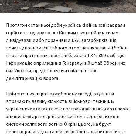
Протягом останньої доби українські військові завдали
серйозного удару по російським окупаційним силам,
ліквідувавши або поранивши 1550 загарбників. Від
початку повномасштабного вторгнення загальні бойові
втрати противника досягли близько 1 370 890 осіб. Цю
інформацію оприлюднив Генеральний штаб Збройних
сил України, представляючи свіжі дані про
демілітаризацію ворога.
Крім значних втрат в особовому складі, окупанти
втрачають велику кількість військової техніки. В
українських атаках також постраждала важка артилерія:
знищено 68 артилерійських систем та дві реактивні
системи залпового вогню. Окрім цього, на брухт
перетворилися два танки, вісім броньованих машин, а