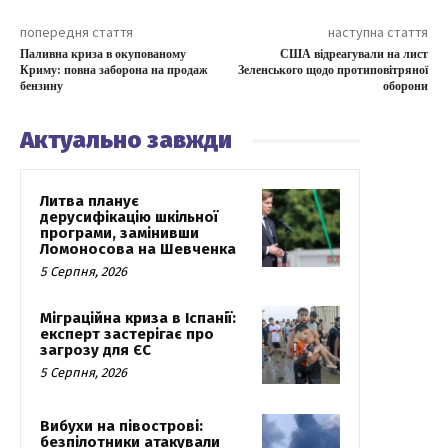
попередня стаття
наступна стаття
Паливна криза в окупованому
США відреагували на лист
Криму: повна заборона на продаж
Зеленського щодо протиповітряної
бензину
оборони
Актуально завжди
Литва планує
дерусифікацію шкільної
програми, замінивши
Ломоносова на Шевченка
5 Серпня, 2026
Міграційна криза в Іспанії:
експерт застерігає про
загрозу для ЄС
5 Серпня, 2026
Вибухи на півострові:
безпілотники атакували