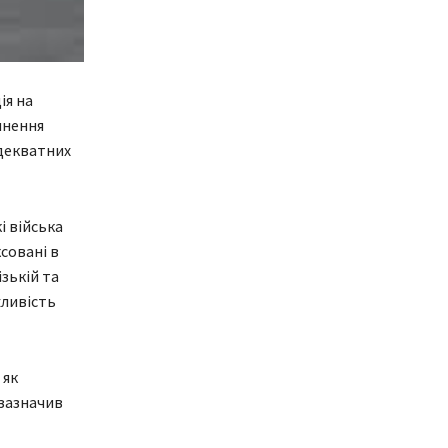
ія на
инення
адекватних
і війська
совані в
зькій та
жливість
 як
 зазначив