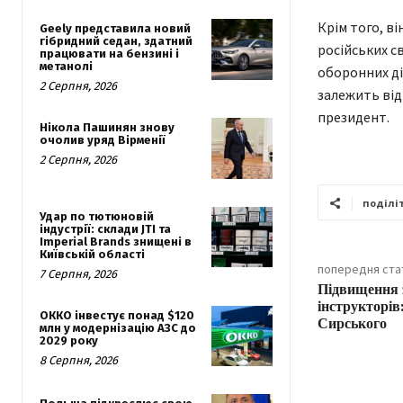
Крім того, в
Geely представила новий
гібридний седан, здатний
російських с
працювати на бензині і
метанолі
оборонних ді
2 Серпня, 2026
залежить від 
президент.
Нікола Пашинян знову
очолив уряд Вірменії
2 Серпня, 2026
поділі
Удар по тютюновій
індустрії: склади JTI та
Imperial Brands знищені в
Київській області
попередня ста
7 Серпня, 2026
Підвищення 
інструкторів
ОККО інвестує понад $120
Сирського
млн у модернізацію АЗС до
2029 року
8 Серпня, 2026