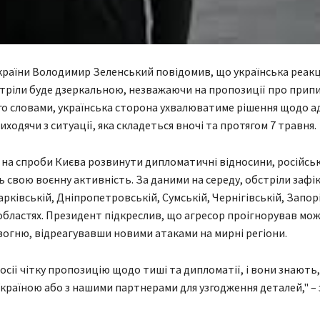
раїни Володимир Зеленський повідомив, що українська реакц
стріли буде дзеркальною, незважаючи на пропозиції про прип
го словами, українська сторона ухвалюватиме рішення щодо 
иходячи з ситуації, яка складеться вночі та протягом 7 травня.
на спроби Києва розвинути дипломатичні відносини, російськ
свою воєнну активність. За даними на середу, обстріли зафік
арківській, Дніпропетровській, Сумській, Чернігівській, Запорі
областях. Президент підкреслив, що агресор проігнорував мо
огню, відреагувавши новими атаками на мирні регіони.
осії чітку пропозицію щодо тиші та дипломатії, і вони знають,
 Україною або з нашими партнерами для узгодження деталей," –