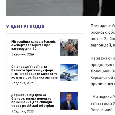
Президент Ук
У ЦЕНТРІ ПОДІЙ
російські об
вогню. За йо
Міграційна криза в Іспанії:
відповідей, в
експерт застерігає про
загрозу для ЄС
5 Серпня, 2026
Не зважаючи 
продовжують 
Співпраця України та
Донецькій, Х
Великої Британії у сфері
ППО: нові ракети Meteor та
Херсонській 
кошти з російських активів
припинення в
3 Серпня, 2026
Державна підтримка
"Ми надали Р
бізнесу: влада передає
приміщення для складів
зв’язатися з
через російські обстріли
Зеленський.
7 Серпня, 2026