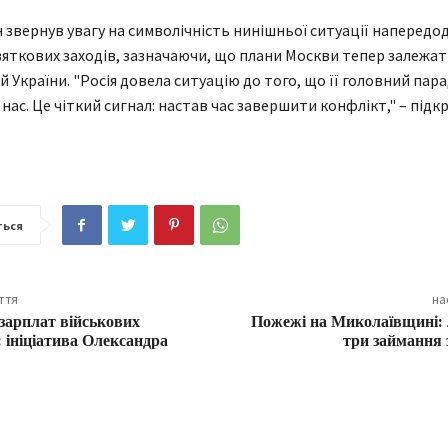
ін звернув увагу на символічність нинішньої ситуації напередод
вяткових заходів, зазначаючи, що плани Москви тепер залежат
й України. "Росія довела ситуацію до того, що її головний пар
нас. Це чіткий сигнал: настав час завершити конфлікт," – підк
ться
ття
на
зарплат військових
Пожежі на Миколаївщині: 
: ініціатива Олександра
три займання 