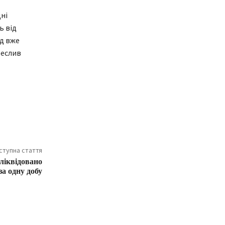
ні
ь від
ад вже
реслив
ступна стаття
ліквідовано
за одну добу